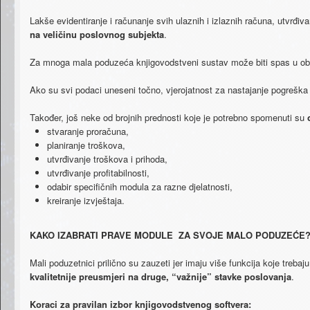
Lakše​ ​evidentiranje​ ​i​ ​računanje​ ​svih​ ​ulaznih​ ​i​ ​izlaznih​ ​računa,​ ​utvrđi
na​ ​veličinu​ ​poslovnog​ ​subjekta
.
Za​ ​mnoga​ ​mala​ ​poduzeća​ ​knjigovodstveni​ ​sustav​ ​može​ ​biti​ ​spas​ ​u​ ​ob
Ako​ ​su​ ​svi​ ​podaci​ ​uneseni​ ​točno,​ ​vjerojatnost​ ​za​ ​nastajanje​ ​pogrešk
Također,​ ​još​ ​neke​ ​od​ ​brojnih​ ​prednosti​ ​koje​ ​je​ ​potrebno​ ​spomenuti​ ​su​
stvaranje​ ​proračuna,
planiranje​ ​troškova,
utvrđivanje​ ​troškova​ ​i​ ​prihoda,
utvrđivanje​ ​profitabilnosti,
odabir​ ​specifičnih​ ​modula​ ​za​ ​razne​ ​djelatnosti,
kreiranje​ ​izvještaja.
KAKO​ ​IZABRATI​ ​PRAVE​ ​MODULE​ ​​ ​ZA​ ​SVOJE​ ​MALO​ ​PODUZEĆE
Mali​ ​poduzetnici​ ​prilično​ ​su​ ​zauzeti​ ​jer​ ​imaju​ ​više​ ​funkcija​ ​koje​ ​tr
kvalitetnije​ ​preusmjeri​ ​na​ ​druge,​ ​“važnije”​ ​stavke​ ​poslovanja
.
Koraci​ ​za​ ​pravilan​ ​izbor​ ​knjigovodstvenog​ ​softvera: