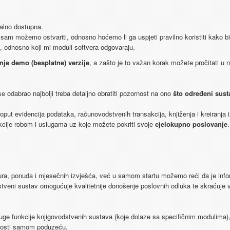
​realno​ ​dostupna.
​ ​ja​ ​sam​ ​možemo​ ​ostvariti, odnosno​ ​hoćemo​ ​li​ ​ga​ ​uspjeti​ ​pravilno​ ​koristiti​ ​kako​ ​
om,​ ​odnosno​ ​koji​ ​mi moduli​ ​softvera​ ​odgovaraju.
je​ ​demo​ ​(besplatne) verzije
​,​ ​a​ ​zašto​ ​je​ ​to​ ​važan​ ​korak​ ​možete​ ​pročitati​ ​u​
e​ ​odabrao​ ​najbolji​ ​treba detaljno​ ​obratiti​ ​pozornost​ ​na​ ​ono​ ​​
što​ ​određeni​ ​susta
​poput​ ​evidencija​ ​podataka, računovodstvenih​ ​transakcija,​ ​knjiženja​ ​i​ ​kreiranja​ ​izvj
e​ ​robom i​ ​uslugama​ ​uz​ ​koje​ ​možete​ ​pokriti​ ​svoje​​ ​
cjelokupno​ ​poslovanje
​
,​ ​ponuda​ ​i​ ​mjesečnih izvješća,​ ​već​ ​u​ ​samom​ ​startu​ ​možemo​ ​reći​ ​da​ ​je​ ​inf
eni​ ​sustav​ ​omogućuje​ ​kvalitetnije​ ​donošenje​ ​poslovnih​ ​odluka​ ​te​ ​skraćuje​ ​
druge​ ​funkcije knjigovodstvenih​ ​sustava​ ​(koje​ ​dolaze​ ​sa​ ​specifičnim​ ​modulima),​ 
rednosti​ ​samom​ ​poduzeću.