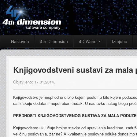
Naslovna
4th Dimension
4D Wand
Izmjene
Knjigovodstveni sustavi za mala
Objavljeno: 17.01.2014.
Knjigovodstvo​ ​je​ ​neophodno​ ​u​ ​bilo​ ​kojem​ ​poslu​ ​i​ ​u​ ​bilo​ ​kojem​ ​poduzeću​ ​
da​ ​iziskuju​ ​dodatan​ ​i​ ​nepotreban​ ​trošak.​ ​U​ ​nastavku​ ​našeg​ ​bloga pročita
PREDNOSTI​ ​KNJIGOVODSTVENOG​ ​SUSTAVA​ ​ZA​ ​MALA​ ​PODUZ
Knjigovodstvo​ ​uključuje​ ​brojne​ ​stavke​ ​od​ ​upravljanja​ ​kreditima,​ ​zaduženjim
veličinu​ ​poslovanja,​ ​zar​ ​ne?​ ​A​ ​kvalitetnije​ ​poslovne​ ​odluke donosimo