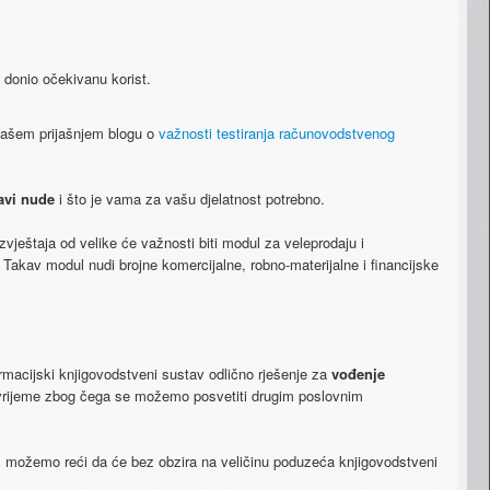
bi​ ​donio​ ​očekivanu​ ​korist.
 ​našem​ ​prijašnjem​ ​blogu​ ​o​ ​​
važnosti testiranja​ ​računovodstvenog​ ​
vi​ ​nude​​
​i​ ​što​ ​je​ ​vama​ ​za​ ​vašu​ ​djelatnost potrebno.
eštaja​ ​od​ ​velike​ ​će​ ​važnosti​ ​biti​ ​modul​ ​za veleprodaju​ ​i​ ​
.​ ​Takav​ ​modul​ ​nudi​ ​brojne komercijalne,​ ​robno-materijalne​ ​i​ ​financijske​ ​
ormacijski​ ​knjigovodstveni​ ​sustav​ ​odlično rješenje​ ​za​ ​​
vođenje​ ​
vrijeme zbog​ ​čega​ ​se​ ​možemo​ ​posvetiti​ ​drugim​ ​poslovnim​ ​
​možemo​ ​reći​ ​da​ ​će​ ​bez​ ​obzira na​ ​veličinu​ ​poduzeća​ ​knjigovodstveni​ ​