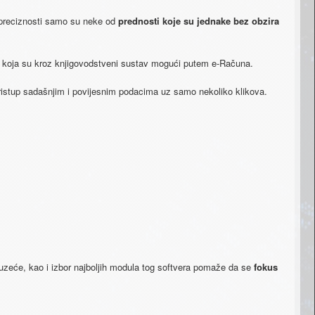
eciznosti​ ​samo​ ​su​ ​neke​ ​od​ ​​
prednosti koje​ ​su​ ​jednake​​ ​​bez​ ​obzira​ ​
una​ ​koja​ ​su​ ​kroz​ ​knjigovodstveni​ ​sustav​ ​mogući putem​ ​e-Računa.
pristup​ ​sadašnjim​ ​i​ ​povijesnim​ ​podacima​ ​​uz samo​ ​nekoliko​ ​klikova.
uzeće,​ ​kao​ ​i​ ​izbor​ ​najboljih​ ​modula​ ​tog softvera​ ​pomaže​ ​da​ ​se​
​​fokus​ ​