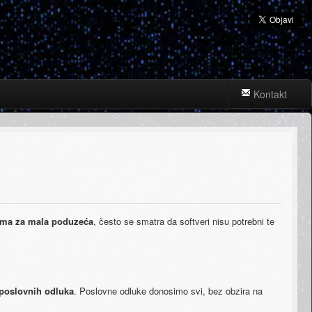
Kontakt
a​ ​za​ ​mala​ ​poduzeća
,​​ ​često​ ​se​ ​smatra da​ ​softveri​ ​nisu​ ​potrebni​ ​te​ ​
 ​poslovnih​ ​odluka​
.​ ​Poslovne​ ​odluke donosimo​ ​svi,​ ​bez​ ​obzira​ ​na​ ​