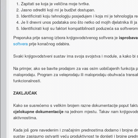
Zapitati​ ​se​ ​koja​ ​je​ ​veličina​ ​moje​ ​tvrtke.
Jasno​ ​odrediti​ ​koji​ ​mi​ ​je​ ​budžet​ ​dostupan.
Identificirati​ ​koju​ ​tehnologiju​ ​posjedujem​ ​i​ ​koja​ ​mi​ ​je​ ​tehnologija​ 
Je​ ​li​ ​dnevni​ ​unos​ ​podataka​ ​ono​ ​što​ ​netko​ ​od​ ​mojih​ ​djelatnika​ ​ili
Identificirati​ ​koji​ ​su​ ​faktori​ ​kompatibilnosti​ ​poduzeća​ ​sa​ ​softver
Preporuka​ ​prije​ ​samog​ ​izbora​ ​knjigovodstvenog​ ​softvera​ ​je​ ​​
isprobavan
softvera
​​ ​prije​ ​konačnog​ ​odabira.
Svaki​ ​knjigovodstveni​ ​sustav​ ​ima​ ​svoja​ ​svojstva​ ​i​ ​module,​ ​a​ ​kako​ ​bi​ ​s
Na​ ​primjer,​ ​ako​ ​se​ ​bavite​ ​prodajom​ ​za​ ​vas​ ​osim​ ​uobičajenih​ ​funkcija​ 
maloprodaju.​ ​Program​ ​za​ ​veleprodaju​ ​ili​ ​maloprodaju​ ​obuhvaća​ ​transakcij
funkcionalnosti.
ZAKLJUČAK
Kako​ ​se​ ​susrećemo​ ​s​ ​velikim​ ​brojem​ ​razne​ ​dokumentacije​ ​poput​ ​faktura
cjelokupne​ ​dokumentacije​
​na​ jednom​ ​mjestu.​​ ​Takav​ ​nam knjigovodstv
aktivnostima.
Kada​ ​još​ ​gore​ ​navedenim​ ​i​ ​značajnim​ ​prednostima​ ​dodamo​ ​i​ ​brojne​ ​
sustav​ ​zasigurno​ ​ostvariti​ ​veću​ ​produktivnost​ ​te​ ​donijeti​ ​i brojne​ ​p