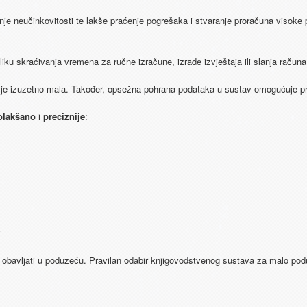
vanje​ ​neučinkovitosti​ ​te lakše​ ​praćenje​ ​pogrešaka​ ​i​ ​stvaranje​ ​proračuna​ ​visoke​ ​pr
liku​ ​skraćivanja​ ​vremena za​ ​ručne​ ​izračune,​ ​izrade​ ​izvještaja​ ​ili​ ​slanja​ ​rač
a​ ​je​ ​izuzetno​ ​mala.​ ​Također, opsežna​ ​pohrana​ ​podataka​ ​u​ ​sustav​ ​omogućuje​​ ​
​​olakšano​​
​i​
​​preciznije​
:
?
ebaju​ ​obavljati​ ​u​ ​poduzeću. Pravilan​ ​odabir​ ​knjigovodstvenog​ ​sustava​ ​za​ ​malo​ ​pod