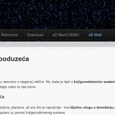
Reference
Download
4D Wand DEMO
4D Web
 poduzeća
neovisno​ ​o​ ​njegovoj veličini.​ ​No,​ ​kada​ ​je​ ​riječ​ ​o​ ​​
knjigovodstvenim​ ​sustavim
jte​ ​zašto​ ​to​ ​nije​ ​točno.
EĆA
a,​ ​plaćama,​ ​ali​ ​ono što​ ​je​ ​najvažnije​ ​-​ ​ima​ ​​
ključnu​ ​ulogu​ ​u​ ​donošenju​
​ ​upravo​ ​uz​ ​pomoć​ ​knjigovodstvenog​ ​sustava.