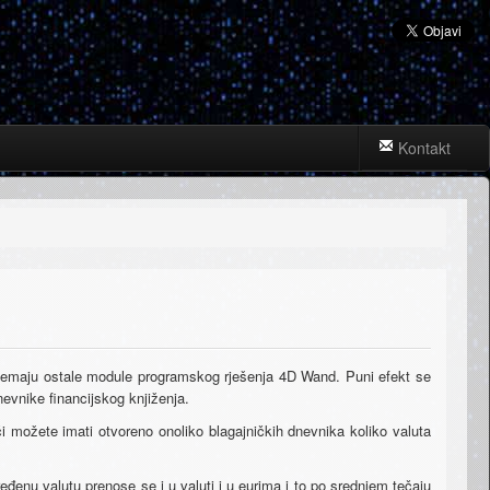
Kontakt
 nemaju ostale module programskog rješenja 4D Wand. Puni efekt se
nevnike financijskog knjiženja.
či možete imati otvoreno onoliko blagajničkih dnevnika koliko valuta
đenu valutu prenose se i u valuti i u eurima i to po srednjem tečaju