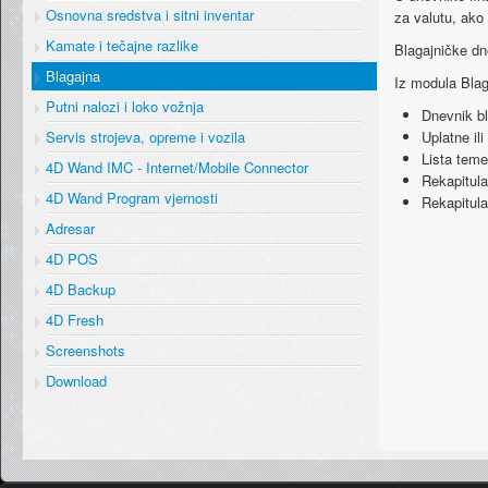
Osnovna sredstva i sitni inventar
za valutu, ako
Kamate i tečajne razlike
Blagajničke dne
Blagajna
Iz modula Blaga
Putni nalozi i loko vožnja
Dnevnik b
Uplatne ili
Servis strojeva, opreme i vozila
Lista teme
4D Wand IMC - Internet/Mobile Connector
Rekapitula
4D Wand Program vjernosti
Rekapitula
Adresar
4D POS
4D Backup
4D Fresh
Screenshots
Download