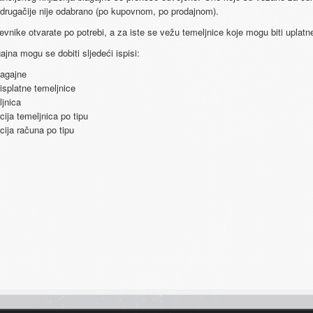
 drugačije nije odabrano (po kupovnom, po prodajnom).
vnike otvarate po potrebi, a za iste se vežu temeljnice koje mogu biti uplatne 
jna mogu se dobiti sljedeći ispisi:
lagajne
 isplatne temeljnice
ljnica
cija temeljnica po tipu
cija računa po tipu