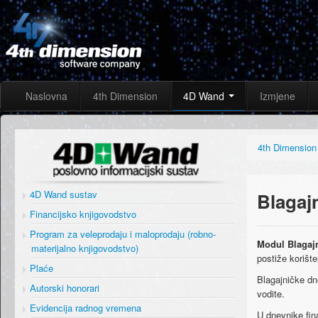
Naslovna
4th Dimension
4D Wand
Izmjene
4th Dimension
4D Wand sustav
Blagaj
Financijsko knjigovodstvo
Program za veleprodaju i maloprodaju (robno-
Modul Blagaj
materijalno knjigovodstvo)
postiže korište
Plaće
Blagajničke dn
Autorski honorari
vodite.
Evidencija radnog vremena
U dnevnike fin