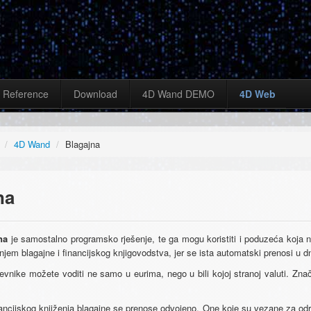
Reference
Download
4D Wand DEMO
4D Web
/
4D Wand
/
Blagajna
na
na
je samostalno programsko rješenje, te ga mogu koristiti i poduzeća koja
njem blagajne i financijskog knjigovodstva, jer se ista automatski prenosi u d
evnike možete voditi ne samo u eurima, nego u bili kojoj stranoj valuti. Zna
ancijskog knjiženja blagajne se prenose odvojeno. One koje su vezane za odre