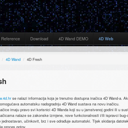
Reference
Download
4D Wand DEMO
4D Web
/
4D Wand
/
4D Fresh
sh
.4d.hr
se nalazi informacija koja je trenutno dostupna inačica 4D Wand-a. Ak
ja omogućava automatsku nadogradnju 4D Wand sustava na novu inačicu.
ačice imaju pravo svi korisnici 4D Wanda koji su u jamstvenoj godini ili u s
ačicama nalaze se zakonske izmjene, nove funkcionalnosti i/ili ispravci bug-
 jednostavan, učinkovit, brz i sve odrađuje automatski. Tijek skidanja datoteka
je proces gotov.