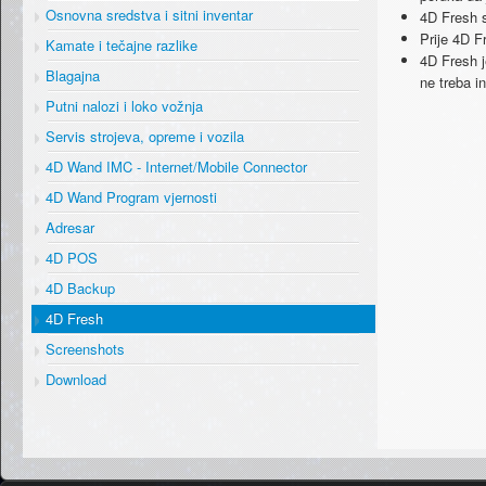
Osnovna sredstva i sitni inventar
4D Fresh s
Prije 4D F
Kamate i tečajne razlike
4D Fresh j
Blagajna
ne treba in
Putni nalozi i loko vožnja
Servis strojeva, opreme i vozila
4D Wand IMC - Internet/Mobile Connector
4D Wand Program vjernosti
Adresar
4D POS
4D Backup
4D Fresh
Screenshots
Download