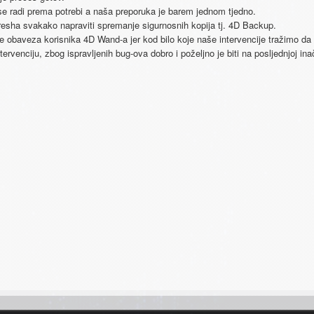
e radi prema potrebi a naša preporuka je barem jednom tjedno.
resha svakako napraviti spremanje sigurnosnih kopija tj. 4D Backup.
e obaveza korisnika 4D Wand-a jer kod bilo koje naše intervencije tražimo da k
tervenciju, zbog ispravljenih bug-ova dobro i poželjno je biti na posljednjoj in