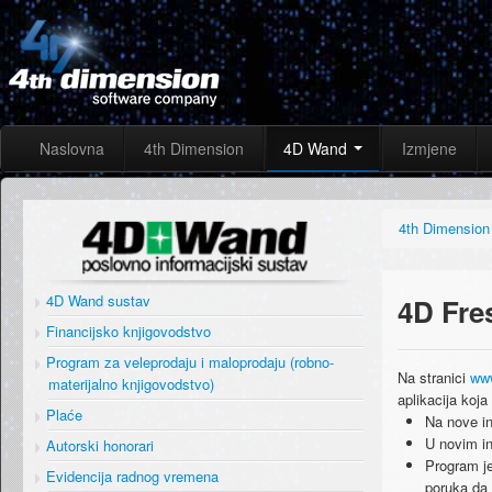
Naslovna
4th Dimension
4D Wand
Izmjene
4th Dimension
4D Wand sustav
4D Fre
Financijsko knjigovodstvo
Program za veleprodaju i maloprodaju (robno-
Na stranici
www
materijalno knjigovodstvo)
aplikacija ko
Plaće
Na nove in
U novim in
Autorski honorari
Program je
Evidencija radnog vremena
poruka da 