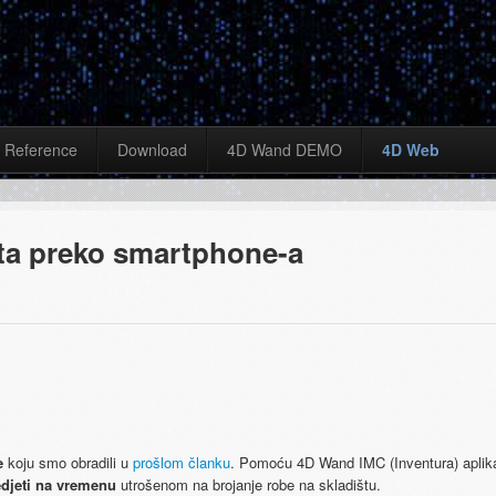
Reference
Download
4D Wand DEMO
4D Web
ta preko smartphone-a
je
koju smo obradili u
prošlom članku
. Pomoću 4D Wand IMC (Inventura) aplikac
edjeti na vremenu
utrošenom na brojanje robe na skladištu.