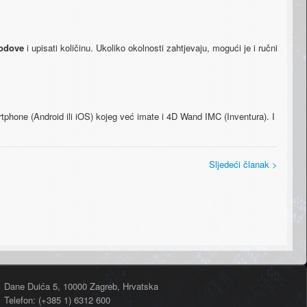
odove
i upisati količinu. Ukoliko okolnosti zahtjevaju, mogući je i ručni
hone (Android ili iOS) kojeg već imate i 4D Wand IMC (Inventura). I
Sljedeći članak >
Dane Duića 5, 10000 Zagreb, Hrvatska
Telefon: (+385 1) 6312 600