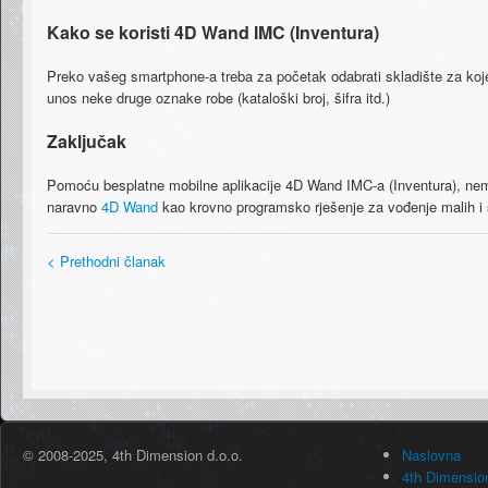
Kako se koristi 4D Wand IMC (Inventura)
Preko vašeg smartphone-a treba za početak odabrati skladište za koje 
unos neke druge oznake robe (kataloški broj, šifra itd.)
Zaključak
Pomoću besplatne mobilne aplikacije 4D Wand IMC-a (Inventura), nema
naravno
4D Wand
kao krovno programsko rješenje za vođenje malih i 
< Prethodni članak
© 2008-2025, 4th Dimension d.o.o.
Naslovna
4th Dimensio