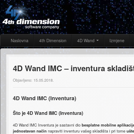
Naslovna
4th Dimension
4D Wand
Izmjene
4D Wand IMC – inventura skladiš
Objavljeno: 15.05.2018.
4D Wand IMC (Inventura)
Što je 4D Wand IMC (Inventura)
4D Wand IMC Inventura je sastavni dio
besplatne mobilne aplikaci
jednostavan način
napraviti inventuru vašeg skladišta i pri tome
ušt