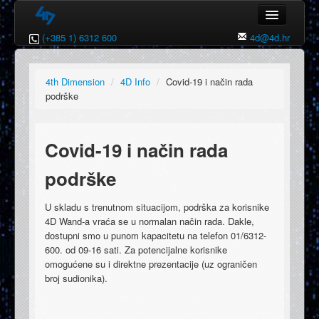
(+385 1) 6312 600
4d@4d.hr
Naslovna
4th Dimension
4th Dimension
/
4D Info
/
Covid-19 i način rada
podrške
4D Wand
Izmjene
Covid-19 i način rada
Reference
podrške
Download
U skladu s trenutnom situacijom, podrška za korisnike
4D Wand DEMO
4D Wand-a vraća se u normalan način rada. Dakle,
dostupni smo u punom kapacitetu na telefon 01/6312-
4D Web
600. od 09-16 sati. Za potencijalne korisnike
omogućene su i direktne prezentacije (uz ograničen
broj sudionika).
Kontakt